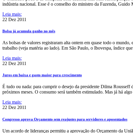
indústria nacional. Esse é o conselho do ministro da Fazenda, Guido
Leia mais:
22 Dez
2011
Bolsa já acumula ganho no mês
As bolsas de valores registraram alta ontem em quase todo o mundo, 
trabalho (veja matéria ao lado). Em São Paulo, o Ibovespa, índice qu
Leia mais:
22 Dez
2011
Juros em baixa e gasto maior para crescimento
É tudo ou nada: para cumprir o desejo da presidente Dilma Rousseff 
próximos meses. O consumo será também estimulado. Mas já há algo a
Leia mais:
22 Dez
2011
Congresso aprova Orçamento sem reajustes para servidores e aposentados
Um acordo de lideranças permitiu a aprovação do Orçamento da União