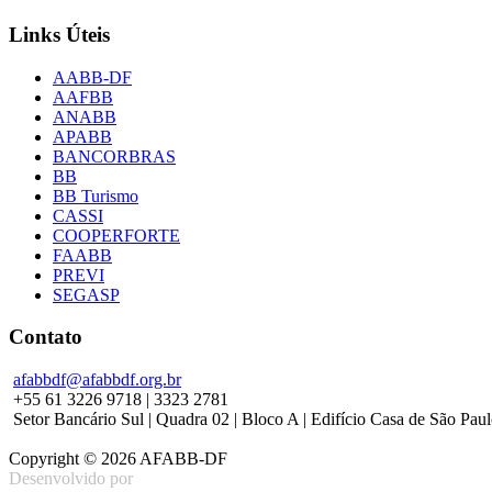
Links Úteis
AABB-DF
AAFBB
ANABB
APABB
BANCORBRAS
BB
BB Turismo
CASSI
COOPERFORTE
FAABB
PREVI
SEGASP
Contato
afabbdf@afabbdf.org.br
+55 61 3226 9718 | 3323 2781
Setor Bancário Sul | Quadra 02 | Bloco A | Edifício Casa de São Pau
Copyright © 2026 AFABB-DF
Desenvolvido por