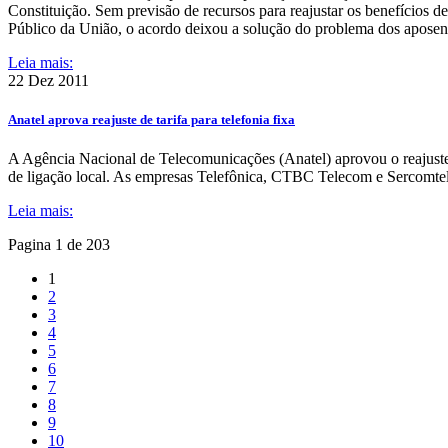
Constituição. Sem previsão de recursos para reajustar os benefícios 
Público da União, o acordo deixou a solução do problema dos aposent
Leia mais:
22 Dez
2011
Anatel aprova reajuste de tarifa para telefonia fixa
A Agência Nacional de Telecomunicações (Anatel) aprovou o reajuste das
de ligação local. As empresas Telefônica, CTBC Telecom e Sercomtel
Leia mais:
Pagina 1 de 203
1
2
3
4
5
6
7
8
9
10