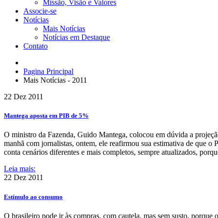
Missão, Visão e Valores
Associe-se
Notícias
Mais Notícias
Notícias em Destaque
Contato
Pagina Principal
Mais Notícias - 2011
22 Dez
2011
Mantega aposta em PIB de 5%
O ministro da Fazenda, Guido Mantega, colocou em dúvida a projeção
manhã com jornalistas, ontem, ele reafirmou sua estimativa de que o
conta cenários diferentes e mais completos, sempre atualizados, porqu
Leia mais:
22 Dez
2011
Estímulo ao consumo
O brasileiro pode ir às compras, com cautela, mas sem susto, porque