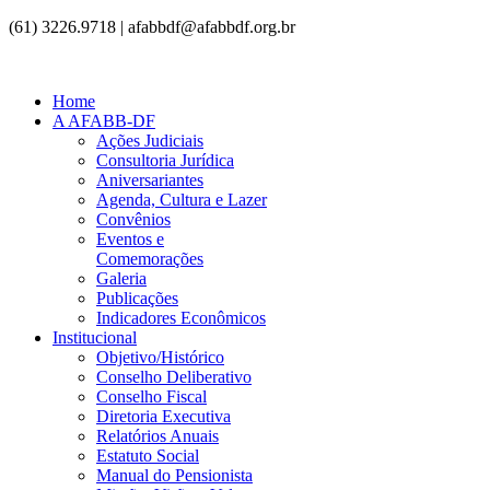
(61) 3226.9718 | afabbdf@afabbdf.org.br
Home
A AFABB-DF
Ações Judiciais
Consultoria Jurídica
Aniversariantes
Agenda, Cultura e Lazer
Convênios
Eventos e
Comemorações
Galeria
Publicações
Indicadores Econômicos
Institucional
Objetivo/Histórico
Conselho Deliberativo
Conselho Fiscal
Diretoria Executiva
Relatórios Anuais
Estatuto Social
Manual do Pensionista