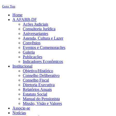
Goto Top
Home
A AFABB-DF
Ações Judiciais
Consultoria Jurídica
Aniversariantes
Agenda, Cultura e Lazer
Convênios
Eventos e Comemorações
Galeria
Publicações
Indicadores Econômicos
Institucional
Objetivo/Histórico
Conselho Deliberativo
Conselho Fiscal
Diretoria Executiva
Relatórios Anuais
Estatuto Social
Manual do Pensionista
Missão, Visão e Valores
Associe-se
Notícias