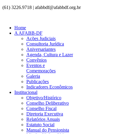
(61) 3226.9718 | afabbdf@afabbdf.org.br
Home
A AFABB-DF
Ações Judiciais
Consultoria Jurídica
Aniversariantes
Agenda, Cultura e Lazer
Convênios
Eventos e
Comemorações
Galeria
Publicações
Indicadores Econômicos
Institucional
Objetivo/Histórico
Conselho Deliberativo
Conselho Fiscal
Diretoria Executiva
Relatórios Anuais
Estatuto Social
Manual do Pensionista