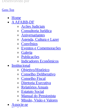
Desenvolvido por
Goto Top
Home
A AFABB-DF
Ações Judiciais
Consultoria Jurídica
Aniversariantes
Agenda, Cultura e Lazer
Convênios
Eventos e Comemorações
Galeria
Publicações
Indicadores Econômicos
Institucional
Objetivo/Histórico
Conselho Deliberativo
Conselho Fiscal
Diretoria Executiva
Relatórios Anuais
Estatuto Social
Manual do Pensionista
Missão, Visão e Valores
Associe-se