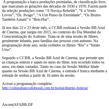
A programação a barca produções premiadas, de classificação livre,
que marcaram as gerações das décadas de 1930 a 1970. Fazem parte
da seleção produções como “A Noviça Rebelde”, “E o Vento
Levou”, “Dr. Jivago”, “A Um Passo da Eternidade”, “Os Brutos
Também Amam” e “Ben-Hur”.
Já nos dias 22 e 23 deste mês, o CCBB realizará a Sessão BB Azul
de Cinema, que surgiu em 2015, no contexto do Dia Mundial da
Conscientização do Autismo. Trata-se de uma sessão de filmes,
geralmente infantis, para famílias das pessoas com autismo. Na
programação deste ano, serão exibidos os filmes “Rio” e “Irmão
Urso”.
Segundo o CCBB, a Sessão BB Azul de Cinema, que permite que
as crianças entrem e saiam no meio do filme, tem ocorrido todos os
anos, em datas variadas. Tanto no caso da Sessão Melhor Idade
quanto na Sessão BB Azul de Cinema, a entrada é franca mediante a
retirada de senhas a partir de 1h antes da sessão.
Acesse a programação completa:
http://culturabancodobrasil.com.br/portal/distrito-federal/
Ascom|AFABB-DF