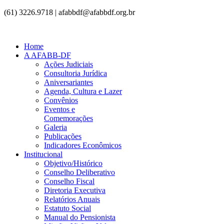
(61) 3226.9718 | afabbdf@afabbdf.org.br
Home
A AFABB-DF
Ações Judiciais
Consultoria Jurídica
Aniversariantes
Agenda, Cultura e Lazer
Convênios
Eventos e
Comemorações
Galeria
Publicações
Indicadores Econômicos
Institucional
Objetivo/Histórico
Conselho Deliberativo
Conselho Fiscal
Diretoria Executiva
Relatórios Anuais
Estatuto Social
Manual do Pensionista