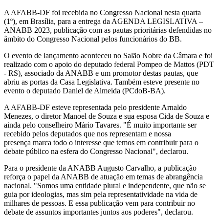
A AFABB-DF foi recebida no Congresso Nacional nesta quarta
(1º), em Brasília, para a entrega da AGENDA LEGISLATIVA –
ANABB 2023, publicação com as pautas prioritárias defendidas no
âmbito do Congresso Nacional pelos funcionários do BB.
O evento de lançamento aconteceu no Salão Nobre da Câmara e foi
realizado com o apoio do deputado federal Pompeo de Mattos (PDT
- RS), associado da ANABB e um promotor destas pautas, que
abriu as portas da Casa Legislativa. Também esteve presente no
evento o deputado Daniel de Almeida (PCdoB-BA).
A AFABB-DF esteve representada pelo presidente Arnaldo
Menezes, o diretor Manoel de Souza e sua esposa Cida de Souza e
ainda pelo conselheiro Mário Tavares. "É muito importante ser
recebido pelos deputados que nos representam e nossa
presença marca todo o interesse que temos em contribuir para o
debate público na esfera do Congresso Nacional", declarou.
Para o presidente da ANABB Augusto Carvalho, a publicação
reforça o papel da ANABB de atuação em temas de abrangência
nacional. "Somos uma entidade plural e independente, que não se
guia por ideologias, mas sim pela representatividade na vida de
milhares de pessoas. E essa publicação vem para contribuir no
debate de assuntos importantes juntos aos poderes", declarou.