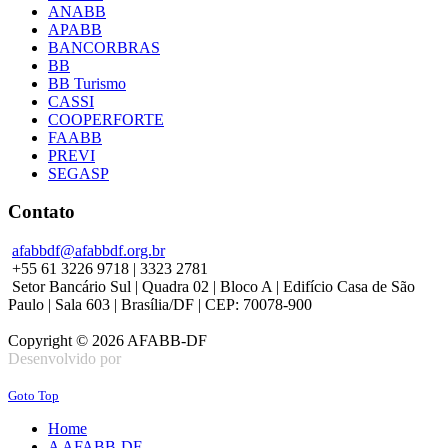
ANABB
APABB
BANCORBRAS
BB
BB Turismo
CASSI
COOPERFORTE
FAABB
PREVI
SEGASP
Contato
afabbdf@afabbdf.org.br
+55 61 3226 9718 | 3323 2781
Setor Bancário Sul | Quadra 02 | Bloco A | Edifício Casa de São
Paulo | Sala 603 | Brasília/DF | CEP: 70078-900
Copyright © 2026 AFABB-DF
Desenvolvido por
Goto Top
Home
A AFABB-DF