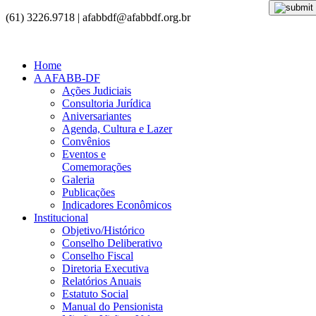
(61) 3226.9718 | afabbdf@afabbdf.org.br
Home
A AFABB-DF
Ações Judiciais
Consultoria Jurídica
Aniversariantes
Agenda, Cultura e Lazer
Convênios
Eventos e
Comemorações
Galeria
Publicações
Indicadores Econômicos
Institucional
Objetivo/Histórico
Conselho Deliberativo
Conselho Fiscal
Diretoria Executiva
Relatórios Anuais
Estatuto Social
Manual do Pensionista